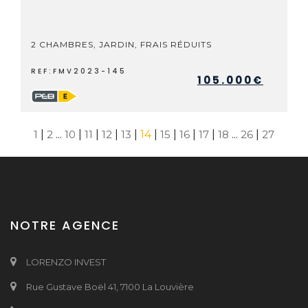
2 CHAMBRES, JARDIN, FRAIS RÉDUITS
REF:FMV2023-145
105.000€
1
|
2
...
10
|
11
|
12
|
13
|
14
|
15
|
16
|
17
|
18
...
26
|
27
NOTRE AGENCE
LORENZO INVEST
Rue Gustave Boël 41, 7100 La Louvière