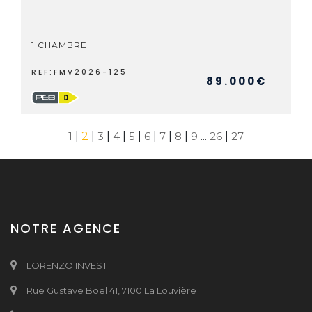
1 CHAMBRE
REF:FMV2026-125
89.000€
1
|
2
|
3
|
4
|
5
|
6
|
7
|
8
|
9
...
26
|
27
NOTRE AGENCE
LORENZO INVEST
Rue Gustave Boël 41, 7100 La Louvière