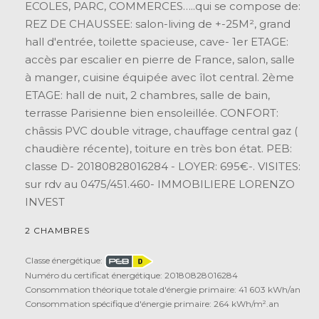
ECOLES, PARC, COMMERCES…..qui se compose de:
REZ DE CHAUSSEE: salon-living de +-25M², grand
hall d'entrée, toilette spacieuse, cave- 1er ETAGE:
accès par escalier en pierre de France, salon, salle
à manger, cuisine équipée avec îlot central. 2ème
ETAGE: hall de nuit, 2 chambres, salle de bain,
terrasse Parisienne bien ensoleillée. CONFORT:
châssis PVC double vitrage, chauffage central gaz (
chaudière récente), toiture en très bon état. PEB:
classe D- 20180828016284 - LOYER: 695€-. VISITES:
sur rdv au 0475/451.460- IMMOBILIERE LORENZO
INVEST
2 CHAMBRES
Classe énergétique:
Numéro du certificat énergétique: 20180828016284
Consommation théorique totale d'énergie primaire: 41 603 kWh/an
Consommation spécifique d'énergie primaire: 264 kWh/m².an