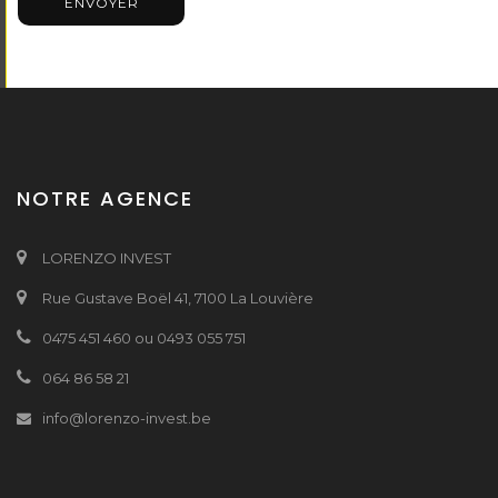
ENVOYER
NOTRE AGENCE
LORENZO INVEST
Rue Gustave Boël 41, 7100 La Louvière
0475 451 460 ou 0493 055 751
064 86 58 21
info@lorenzo-invest.be