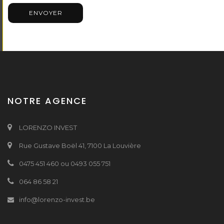
ENVOYER
NOTRE AGENCE
LORENZO INVEST
Rue Gustave Boël 41, 7100 La Louvière
0475 451 460 ou 0493 055 751
064 86 58 21
info@lorenzo-invest.be