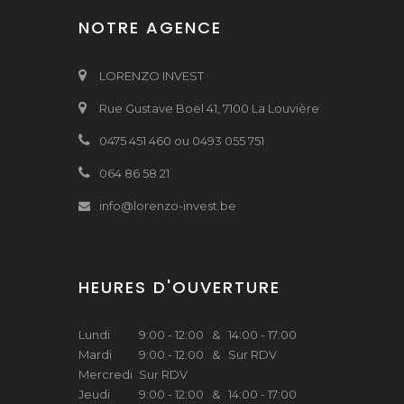
NOTRE AGENCE
LORENZO INVEST
Rue Gustave Boël 41, 7100 La Louvière
0475 451 460 ou 0493 055 751
064 86 58 21
info@lorenzo-invest.be
HEURES D'OUVERTURE
Lundi
9:00 - 12:00 & 14:00 - 17:00
Mardi
9:00 - 12:00 & Sur RDV
Mercredi
Sur RDV
Jeudi
9:00 - 12:00 & 14:00 - 17:00