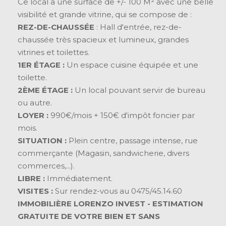
Ce local a une surface de +/- 100 M² avec une belle
visibilité et grande vitrine, qui se compose de :
REZ-DE-CHAUSSÉE
: Hall d'entrée, rez-de-
chaussée très spacieux et lumineux, grandes
vitrines et toilettes.
1ER ÉTAGE :
Un espace cuisine équipée et une
toilette.
2ÈME ÉTAGE :
Un local pouvant servir de bureau
ou autre.
LOYER :
990€/mois + 150€ d'impôt foncier par
mois.
SITUATION :
Plein centre, passage intense, rue
commerçante (Magasin, sandwicherie, divers
commerces,...).
LIBRE :
Immédiatement.
VISITES :
Sur rendez-vous au 0475/45.14.60
IMMOBILIÈRE LORENZO INVEST - ESTIMATION
GRATUITE DE VOTRE BIEN ET SANS