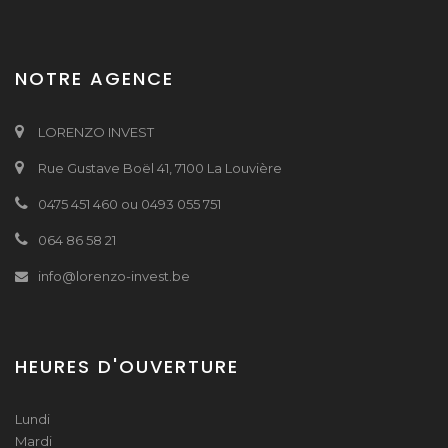
NOTRE AGENCE
LORENZO INVEST
Rue Gustave Boël 41, 7100 La Louvière
0475 451 460 ou 0493 055 751
064 86 58 21
info@lorenzo-invest.be
HEURES D'OUVERTURE
Lundi
Mardi