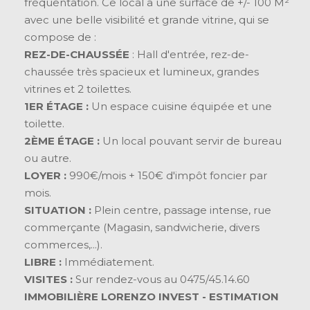
fréquentation. Ce local a une surface de +/- 100 M²
avec une belle visibilité et grande vitrine, qui se
compose de :
REZ-DE-CHAUSSÉE
: Hall d'entrée, rez-de-
chaussée très spacieux et lumineux, grandes
vitrines et 2 toilettes.
1ER ÉTAGE :
Un espace cuisine équipée et une
toilette.
2ÈME ÉTAGE :
Un local pouvant servir de bureau
ou autre.
LOYER :
990€/mois + 150€ d'impôt foncier par
mois.
SITUATION :
Plein centre, passage intense, rue
commerçante (Magasin, sandwicherie, divers
commerces,...).
LIBRE :
Immédiatement.
VISITES :
Sur rendez-vous au 0475/45.14.60
IMMOBILIÈRE LORENZO INVEST - ESTIMATION