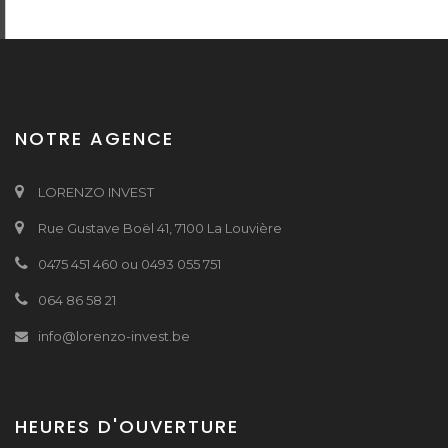
NOTRE AGENCE
LORENZO INVEST
Rue Gustave Boël 41, 7100 La Louvière
0475 451 460 ou 0493 055 751
064 86 58 21
info@lorenzo-invest.be
HEURES D'OUVERTURE