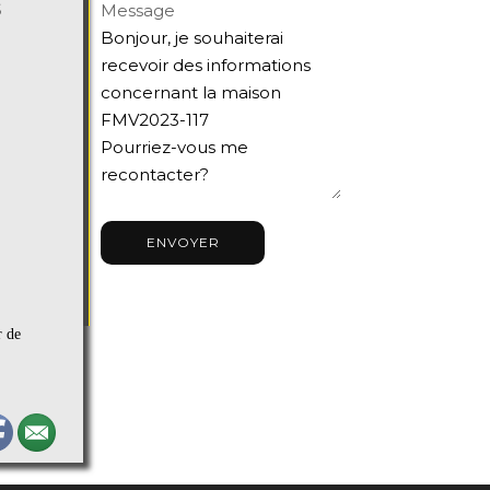
S
Message
ENVOYER
r de