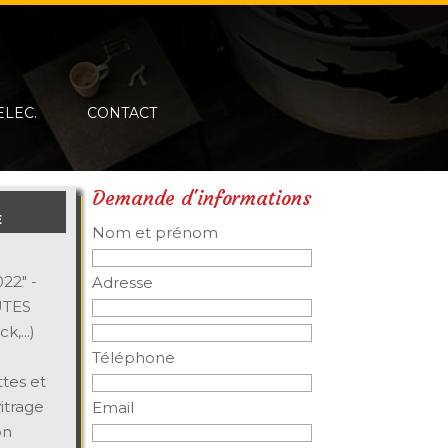
ELEC.
CONTACT
Demande d'informations
E
Nom et prénom
22" -
Adresse
UTES
,...)
Téléphone
tes et
itrage
Email
on