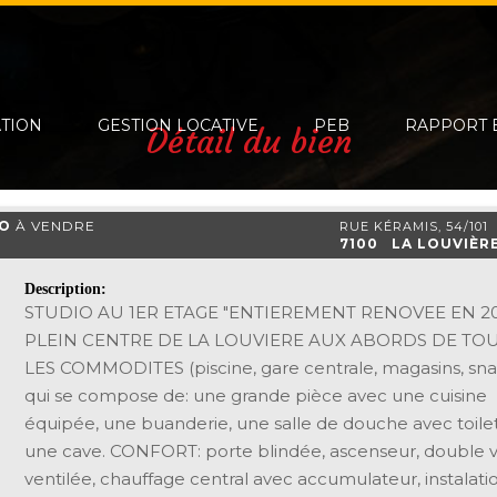
ATION
GESTION LOCATIVE
PEB
RAPPORT 
Détail du bien
IO
À VENDRE
RUE KÉRAMIS, 54/101
7100 LA LOUVIÈR
Description:
STUDIO AU 1ER ETAGE "ENTIEREMENT RENOVEE EN 20
PLEIN CENTRE DE LA LOUVIERE AUX ABORDS DE TO
LES COMMODITES (piscine, gare centrale, magasins, snack
qui se compose de: une grande pièce avec une cuisine
équipée, une buanderie, une salle de douche avec toilet
une cave. CONFORT: porte blindée, ascenseur, double v
ventilée, chauffage central avec accumulateur, instalati