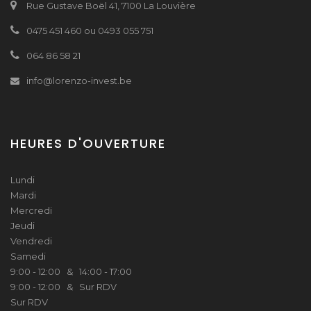
Rue Gustave Boël 41, 7100 La Louvière
0475 451 460 ou 0493 055 751
064 86 58 21
info@lorenzo-invest.be
HEURES D'OUVERTURE
Lundi
Mardi
Mercredi
Jeudi
Vendredi
Samedi
9:00 - 12:00 & 14:00 - 17:00
9:00 - 12:00 & Sur RDV
Sur RDV