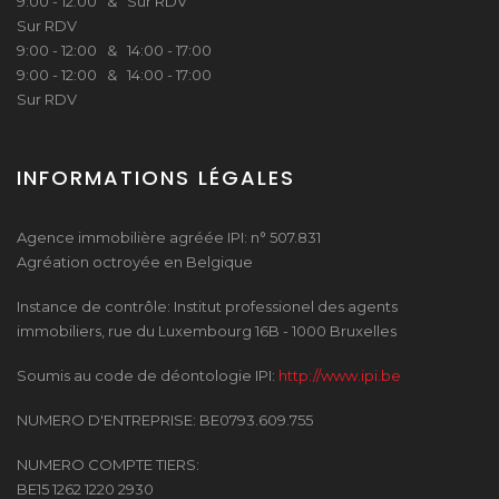
9:00 - 12:00 & Sur RDV
Sur RDV
9:00 - 12:00 & 14:00 - 17:00
9:00 - 12:00 & 14:00 - 17:00
Sur RDV
INFORMATIONS LÉGALES
Agence immobilière agréée IPI: n° 507.831
Agréation octroyée en Belgique
Instance de contrôle: Institut professionel des agents
immobiliers, rue du Luxembourg 16B - 1000 Bruxelles
Soumis au code de déontologie IPI:
http://www.ipi.be
NUMERO D'ENTREPRISE: BE0793.609.755
NUMERO COMPTE TIERS:
BE15 1262 1220 2930