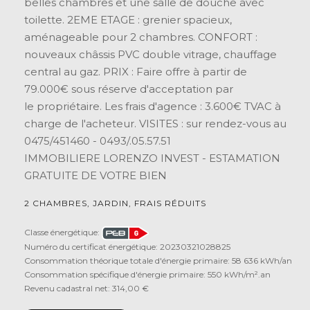
belles chambres et une salle de douche avec
toilette. 2EME ETAGE : grenier spacieux,
aménageable pour 2 chambres. CONFORT :
nouveaux châssis PVC double vitrage, chauffage
central au gaz. PRIX : Faire offre à partir de
79.000€ sous réserve d'acceptation par
le propriétaire. Les frais d'agence : 3.600€ TVAC à
charge de l'acheteur. VISITES : sur rendez-vous au
0475/451460 - 0493/.05.57.51
IMMOBILIERE LORENZO INVEST - ESTAMATION
GRATUITE DE VOTRE BIEN
2 CHAMBRES, JARDIN, FRAIS RÉDUITS
Classe énergétique:
Numéro du certificat énergétique: 20230321028825
Consommation théorique totale d'énergie primaire: 58 636 kWh/an
Consommation spécifique d'énergie primaire: 550 kWh/m².an
Revenu cadastral net: 314,00 €