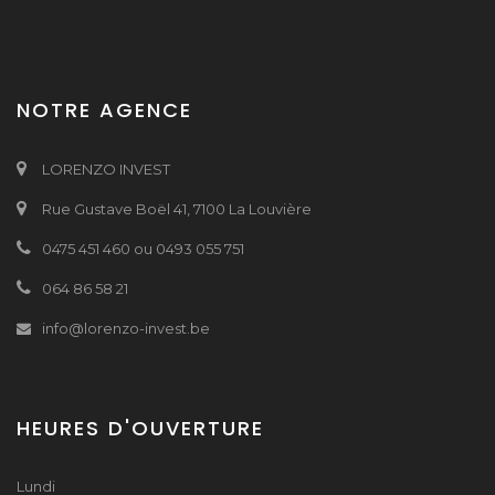
NOTRE AGENCE
LORENZO INVEST
Rue Gustave Boël 41, 7100 La Louvière
0475 451 460 ou 0493 055 751
064 86 58 21
info@lorenzo-invest.be
HEURES D'OUVERTURE
Lundi