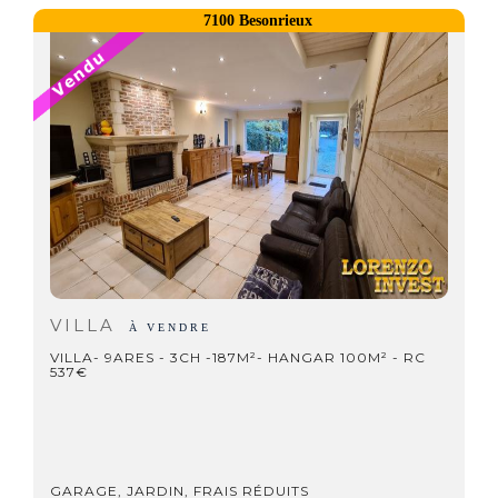
7100 Besonrieux
VILLA
À VENDRE
VILLA- 9ARES - 3CH -187M²- HANGAR 100M² - RC
537€
GARAGE, JARDIN, FRAIS RÉDUITS