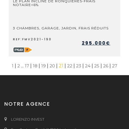
LE PLAN INCLINE DE RONQUIERES-FRAIS
NOTAIRE=6%
3 CHAMBRES, GARAGE, JARDIN, FRAIS RÉDUITS
REF:FMV2021-190
295.000€
1
|
2
...
17
|
18
|
19
|
20
|
21
|
22
|
23
|
24
|
25
|
26
|
27
NOTRE AGENCE
LORENZO INVEST