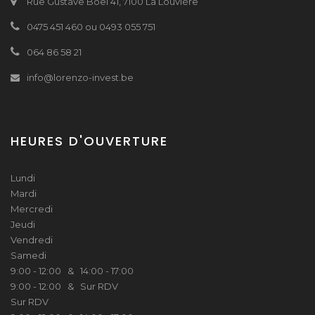
Rue Gustave Boël 41, 7100 La Louvière
0475 451 460 ou 0493 055 751
064 86 58 21
info@lorenzo-invest.be
HEURES D'OUVERTURE
Lundi
Mardi
Mercredi
Jeudi
Vendredi
Samedi
9:00 - 12:00 & 14:00 - 17:00
9:00 - 12:00 & Sur RDV
Sur RDV