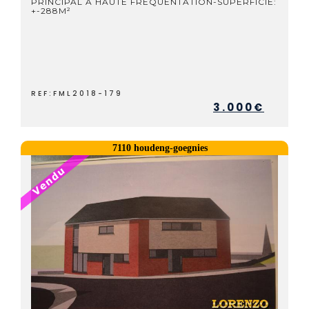
PRINCIPAL À HAUTE FRÉQUENTATION-SUPERFICIE:
+-288M²
REF:FML2018-179
3.000€
7110 houdeng-goegnies