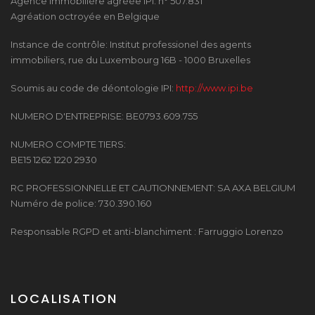
Agence immobilière agréée IPI: n° 507.831
Agréation octroyée en Belgique
Instance de contrôle: Institut professionel des agents
immobiliers, rue du Luxembourg 16B - 1000 Bruxelles
Soumis au code de déontologie IPI:
http://www.ipi.be
NUMERO D'ENTREPRISE: BE0793.609.755
NUMERO COMPTE TIERS:
BE15 1262 1220 2930
RC PROFESSIONNELLE ET CAUTIONNEMENT: SA AXA BELGIUM
Numéro de police: 730.390.160
Responsable RGPD et anti-blanchiment : Farruggio Lorenzo
LOCALISATION