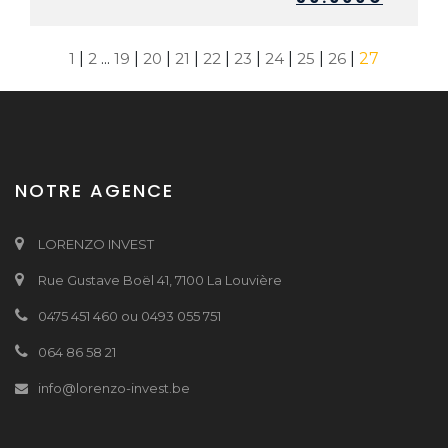
1
|
2
...
19
|
20
|
21
|
22
|
23
|
24
|
25
|
26
|
27
NOTRE AGENCE
LORENZO INVEST
Rue Gustave Boël 41, 7100 La Louvière
0475 451 460 ou 0493 055 751
064 86 58 21
info@lorenzo-invest.be